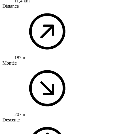
11,4 km
Distance
187 m
Montée
207 m
Descente