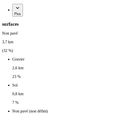
Plus
surfaces
Non pavé
3,7 km
(
32
%)
Gravier
2,6 km
23 %
Sol
0,8 km
7 %
Non pavé (non défini)