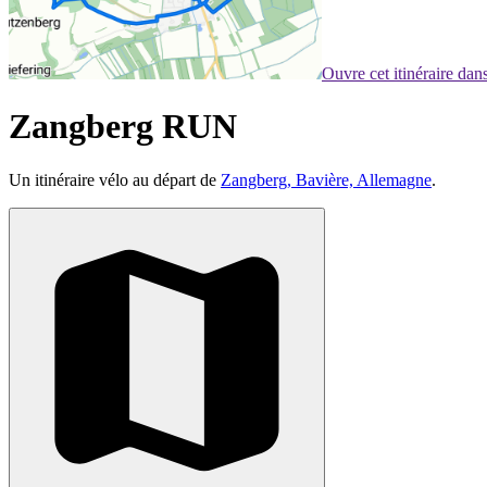
Ouvre cet itinéraire da
Zangberg RUN
Un itinéraire vélo au départ de
Zangberg, Bavière, Allemagne
.