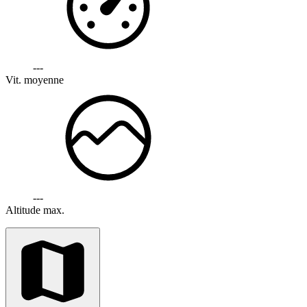
---
Vit. moyenne
---
Altitude max.