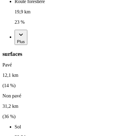
Route forestière
19,9 km
23 %
Plus
surfaces
Pavé
12,1 km
(
14
%)
Non pavé
31,2 km
(
36
%)
Sol