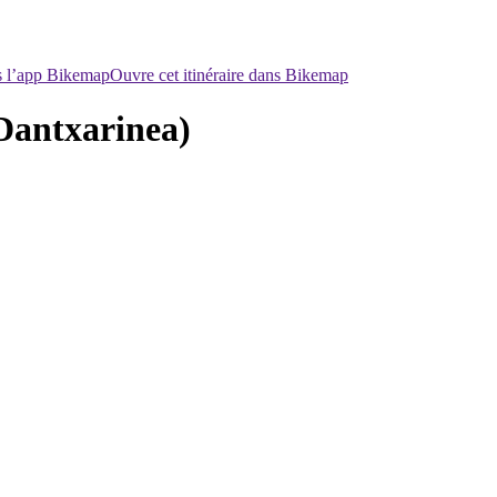
ns l’app Bikemap
Ouvre cet itinéraire dans Bikemap
ntxarinea)