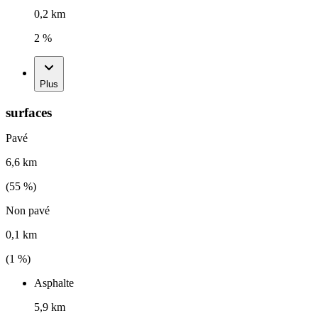
0,2 km
2 %
Plus
surfaces
Pavé
6,6 km
(
55
%)
Non pavé
0,1 km
(
1
%)
Asphalte
5,9 km