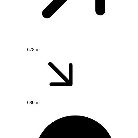
678 m
680 m