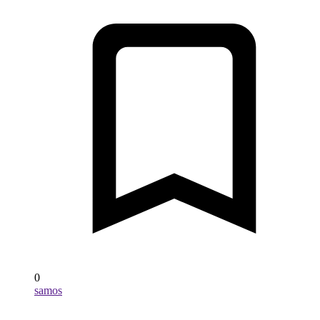
0
samos