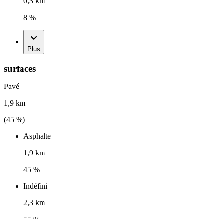
0,3 km
8 %
Plus
surfaces
Pavé
1,9 km
(
45
%)
Asphalte
1,9 km
45 %
Indéfini
2,3 km