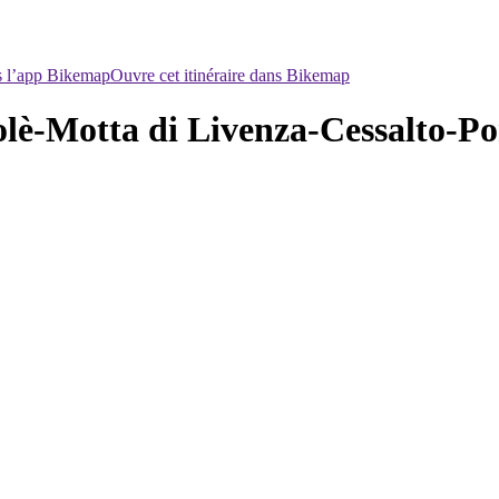
ns l’app Bikemap
Ouvre cet itinéraire dans Bikemap
lè-Motta di Livenza-Cessalto-Po