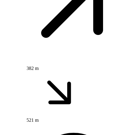
382 m
521 m