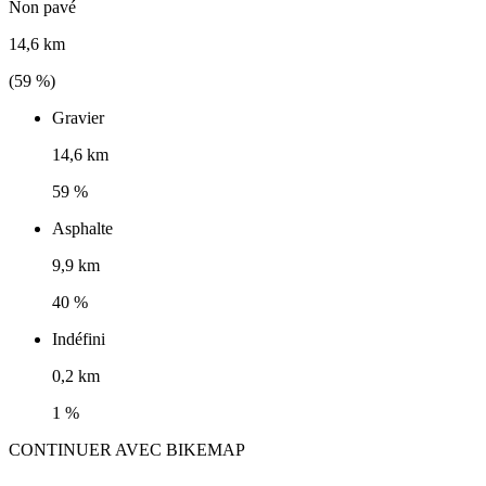
Non pavé
14,6 km
(
59
%)
Gravier
14,6 km
59 %
Asphalte
9,9 km
40 %
Indéfini
0,2 km
1 %
CONTINUER AVEC BIKEMAP