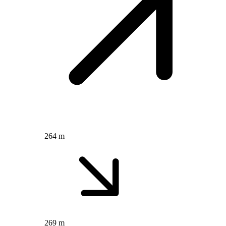
264 m
269 m