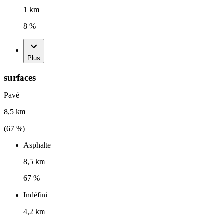
1 km
8 %
Plus
surfaces
Pavé
8,5 km
(
67
%)
Asphalte
8,5 km
67 %
Indéfini
4,2 km