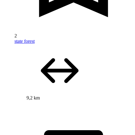
2
state forest
9,2 km