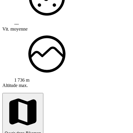
---
Vit. moyenne
1 736 m
Altitude max.