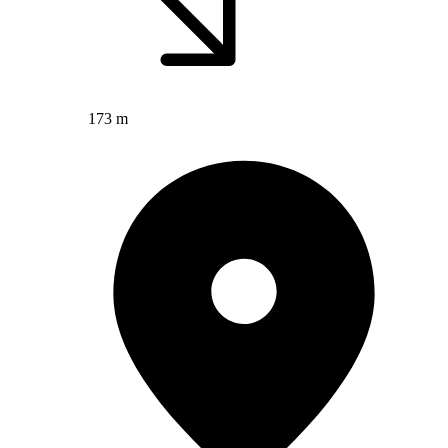
173 m