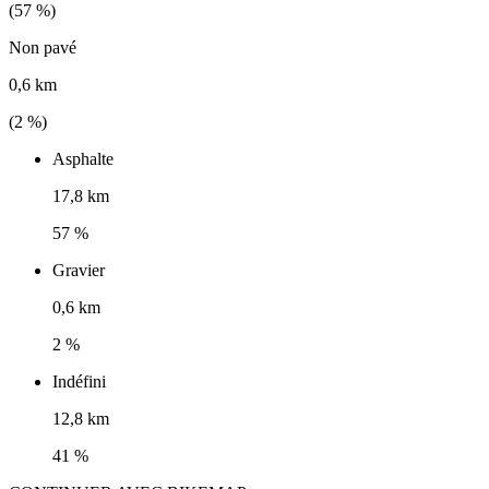
(
57
%)
Non pavé
0,6 km
(
2
%)
Asphalte
17,8 km
57 %
Gravier
0,6 km
2 %
Indéfini
12,8 km
41 %