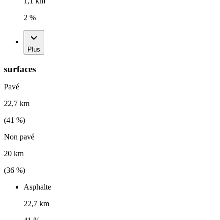
1,1 km
2 %
Plus
surfaces
Pavé
22,7 km
(
41
%)
Non pavé
20 km
(
36
%)
Asphalte
22,7 km