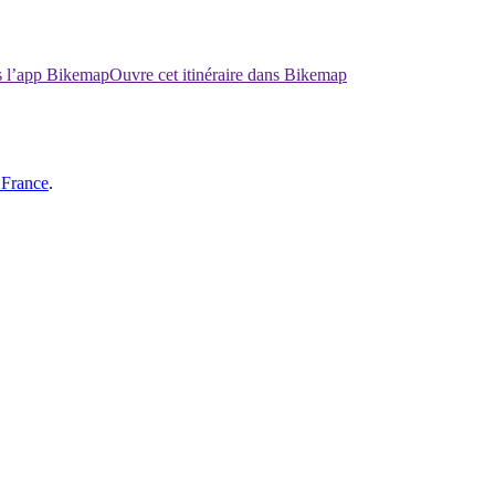
ns l’app Bikemap
Ouvre cet itinéraire dans Bikemap
 France
.