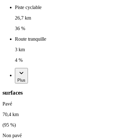
Piste cyclable
26,7 km
36 %
Route tranquille
3 km
4 %
Plus
surfaces
Pavé
70,4 km
(
95
%)
Non pavé