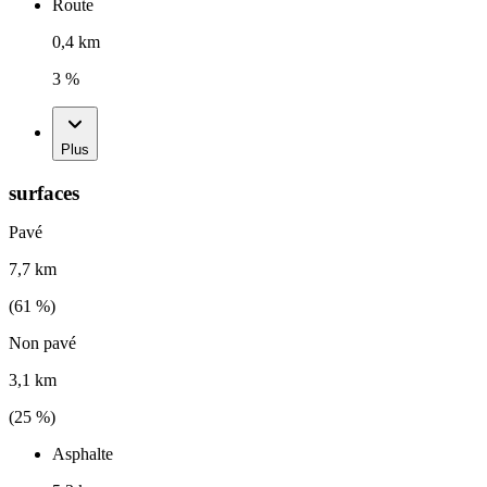
Route
0,4 km
3 %
Plus
surfaces
Pavé
7,7 km
(
61
%)
Non pavé
3,1 km
(
25
%)
Asphalte