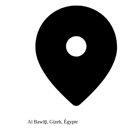
Al Bawīţī, Gizeh, Égypte