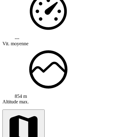
---
Vit. moyenne
854 m
Altitude max.