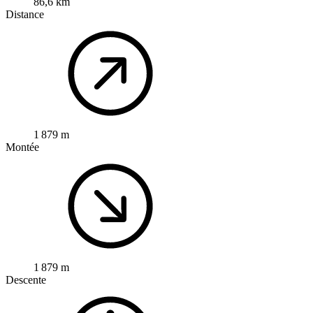
86,6 km
Distance
1 879 m
Montée
1 879 m
Descente