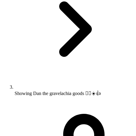
Showing Dan the gravelachia goods 🚴‍♂️☀️👍