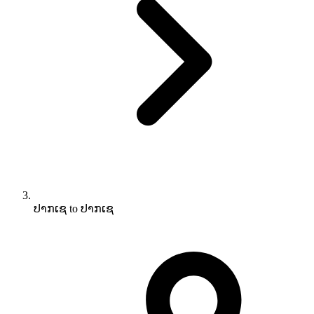
ປາກເຊ to ປາກເຊ