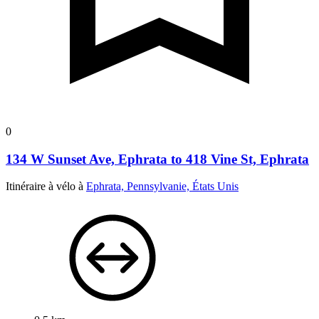
0
134 W Sunset Ave, Ephrata to 418 Vine St, Ephrata
Itinéraire à vélo à
Ephrata, Pennsylvanie, États Unis