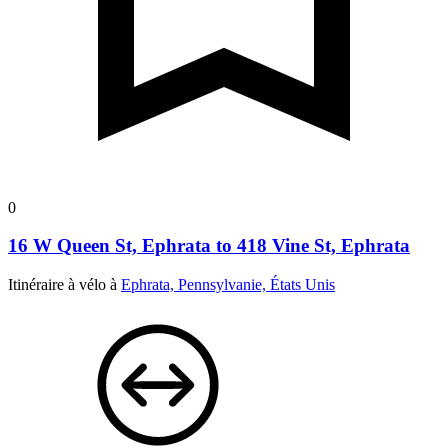
0
16 W Queen St, Ephrata to 418 Vine St, Ephrata
Itinéraire à vélo à
Ephrata, Pennsylvanie, États Unis