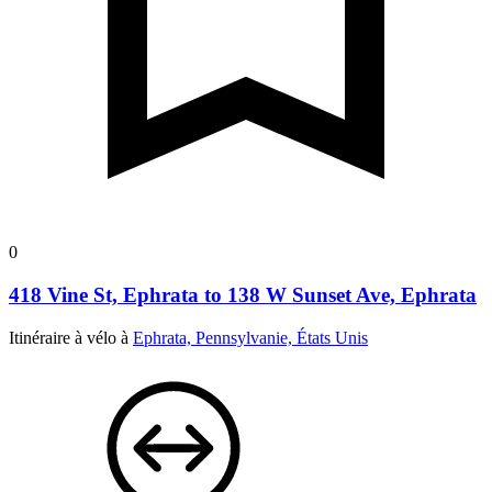
0
418 Vine St, Ephrata to 138 W Sunset Ave, Ephrata
Itinéraire à vélo à
Ephrata, Pennsylvanie, États Unis