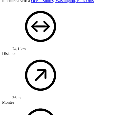
Itinéraire à vélo à
Ocean Shores, Washington, États Unis
24,1 km
Distance
36 m
Montée