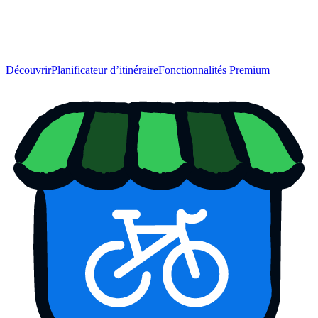
Découvrir
Planificateur d’itinéraire
Fonctionnalités Premium