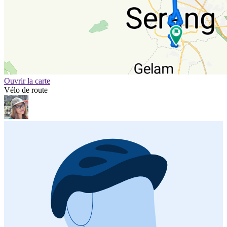
Ouvrir la carte
Vélo de route