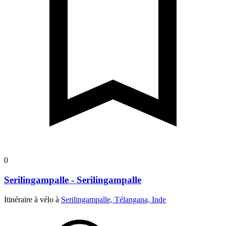
0
Serilingampalle - Serilingampalle
Itinéraire à vélo à
Serilingampalle, Télangana, Inde