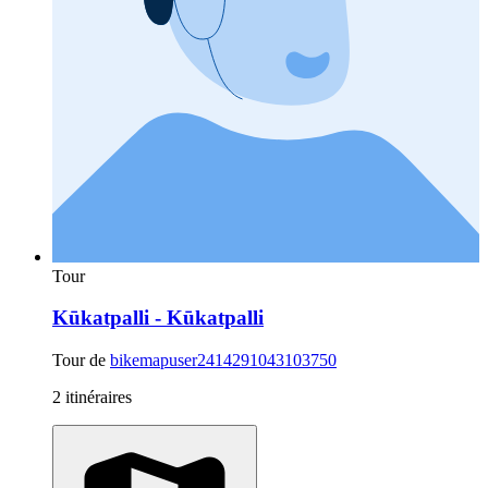
Tour
Kūkatpalli - Kūkatpalli
Tour de
bikemapuser2414291043103750
2 itinéraires