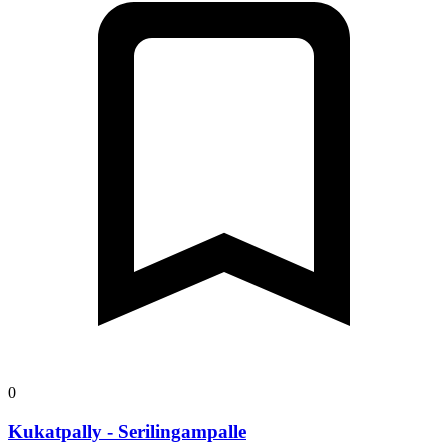
0
Kukatpally - Serilingampalle