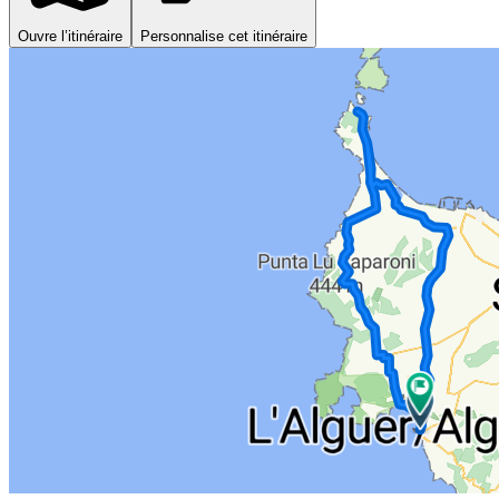
Ouvre l’itinéraire
Personnalise cet itinéraire