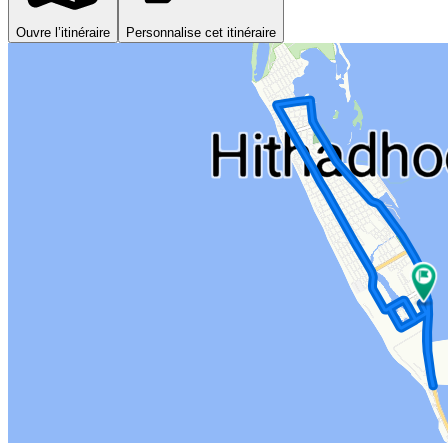
Ouvre l’itinéraire
Personnalise cet itinéraire