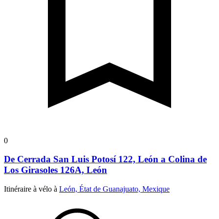
0
De Cerrada San Luis Potosí 122, León a Colina de
Los Girasoles 126A, León
Itinéraire à vélo à
León, État de Guanajuato, Mexique