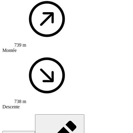
739 m
Montée
738 m
Descente