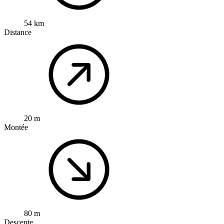
54 km
Distance
20 m
Montée
80 m
Descente