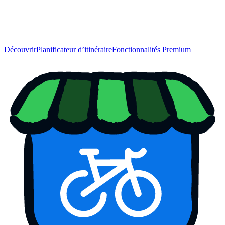
Découvrir
Planificateur d’itinéraire
Fonctionnalités Premium