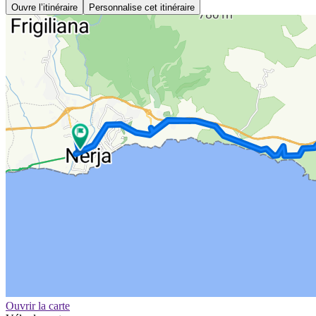
Ouvre l’itinéraire
Personnalise cet itinéraire
Ouvrir la carte