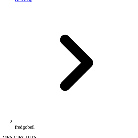
fredgobeil
MES CIRCUITS