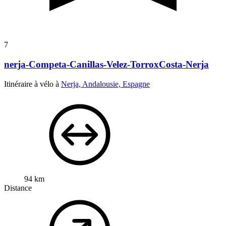
7
nerja-Competa-Canillas-Velez-TorroxCosta-Nerja
Itinéraire à vélo à
Nerja, Andalousie, Espagne
94 km
Distance