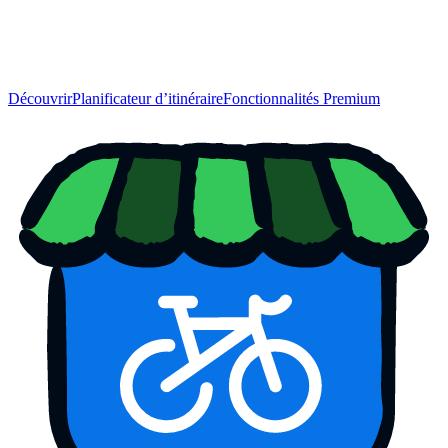
Découvrir
Planificateur d’itinéraire
Fonctionnalités Premium