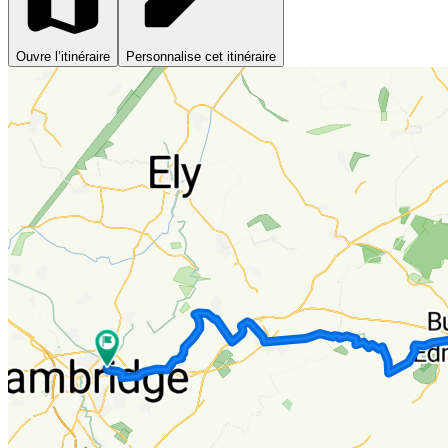
Ouvre l’itinéraire
Personnalise cet itinéraire