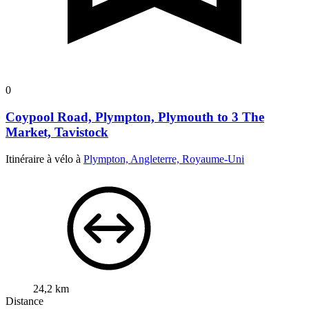
0
Coypool Road, Plympton, Plymouth to 3 The
Market, Tavistock
Itinéraire à vélo à
Plympton, Angleterre, Royaume-Uni
24,2 km
Distance