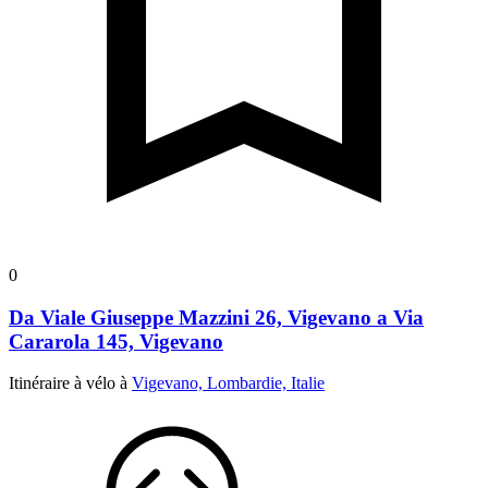
0
Da Viale Giuseppe Mazzini 26, Vigevano a Via
Cararola 145, Vigevano
Itinéraire à vélo à
Vigevano, Lombardie, Italie