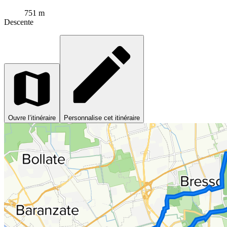
751 m
Descente
Ouvre l’itinéraire
Personnalise cet itinéraire