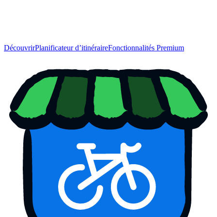
Découvrir
Planificateur d’itinéraire
Fonctionnalités Premium