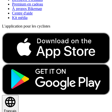
Premium en cadeau
À propos Bikemap
Centre d'aide
Kit média
L'application pour les cyclistes
Français