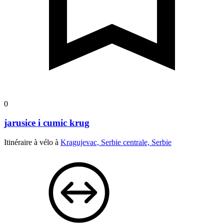
0
jarusice i cumic krug
Itinéraire à vélo à
Kragujevac, Serbie centrale, Serbie