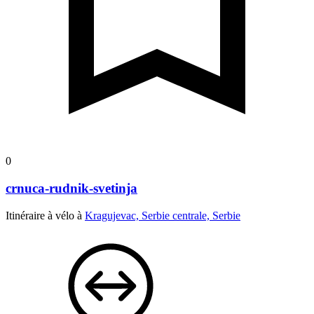
0
crnuca-rudnik-svetinja
Itinéraire à vélo à
Kragujevac, Serbie centrale, Serbie