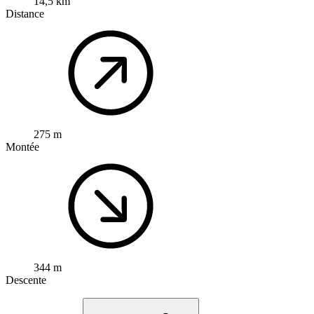
14,5 km
Distance
275 m
Montée
344 m
Descente