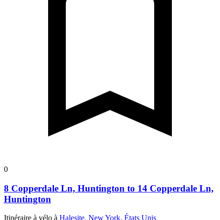
0
8 Copperdale Ln, Huntington to 14 Copperdale Ln,
Huntington
Itinéraire à vélo à
Halesite, New York, États Unis