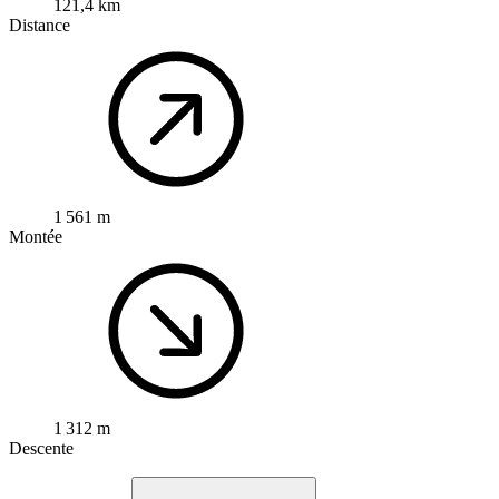
121,4 km
Distance
1 561 m
Montée
1 312 m
Descente