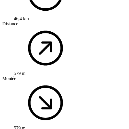
46,4 km
Distance
579 m
Montée
579 m