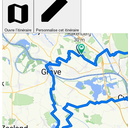
Ouvre l’itinéraire
Personnalise cet itinéraire