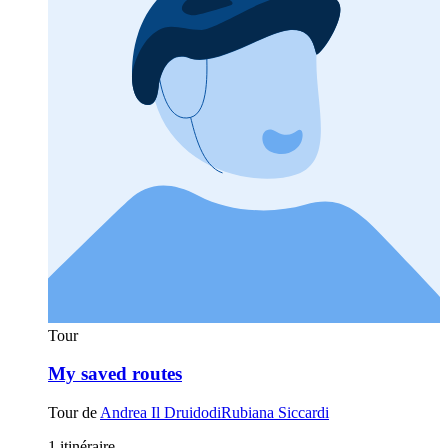
Tour
My saved routes
Tour de
Andrea Il DruidodiRubiana Siccardi
1 itinéraire