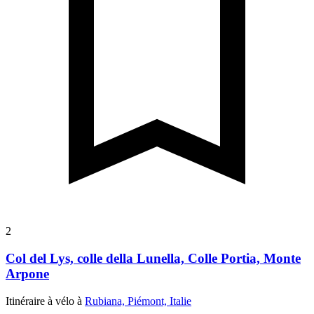
2
Col del Lys, colle della Lunella, Colle Portia, Monte
Arpone
Itinéraire à vélo à
Rubiana, Piémont, Italie