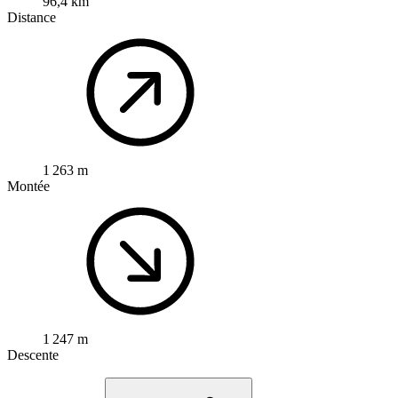
96,4 km
Distance
1 263 m
Montée
1 247 m
Descente