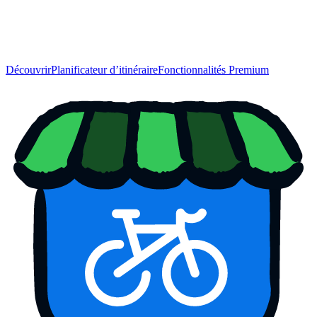
Découvrir
Planificateur d’itinéraire
Fonctionnalités Premium