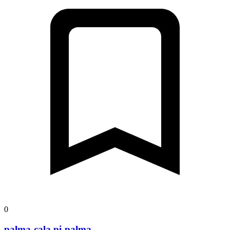
0
palma-cala pi-palma