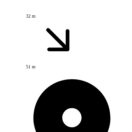
32 m
51 m