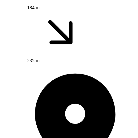
184 m
235 m