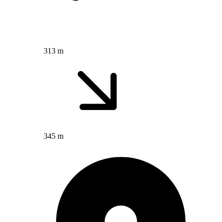
313 m
345 m