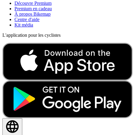
Découvre Premium
Premium en cadeau
À propos Bikemap
Centre d'aide
Kit média
L'application pour les cyclistes