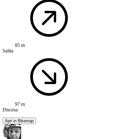
85 m
Salita
97 m
Discesa
Apri in Bikemap