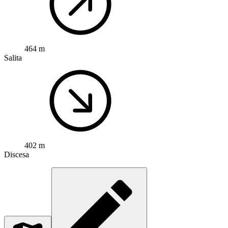
464 m
Salita
402 m
Discesa