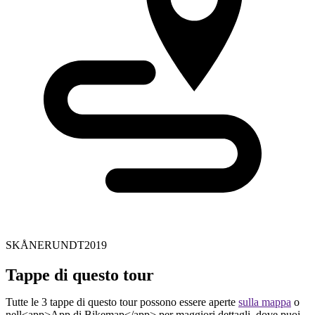
SKÅNERUNDT2019
Tappe di questo tour
Tutte le 3 tappe di questo tour possono essere aperte
sulla mappa
o
nell<app>App di Bikemap</app> per maggiori dettagli, dove puoi