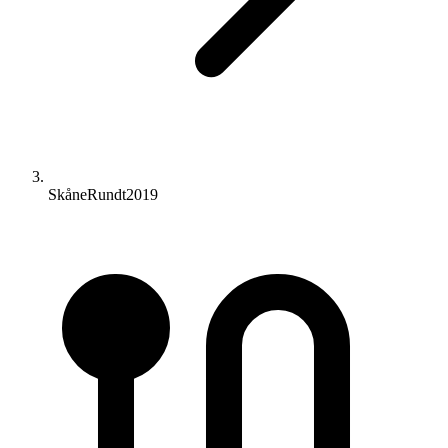
SkåneRundt2019