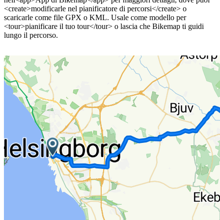
<create>modificarle nel pianificatore di percorsi</create> o
scaricarle come file GPX o KML. Usale come modello per
<tour>pianificare il tuo tour</tour> o lascia che Bikemap ti guidi
lungo il percorso.