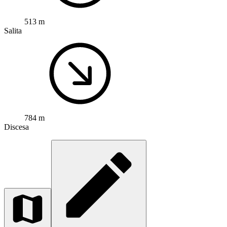
513 m
Salita
784 m
Discesa