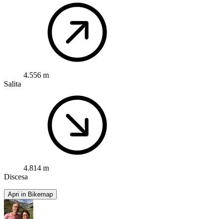
4.556 m
Salita
4.814 m
Discesa
Apri in Bikemap