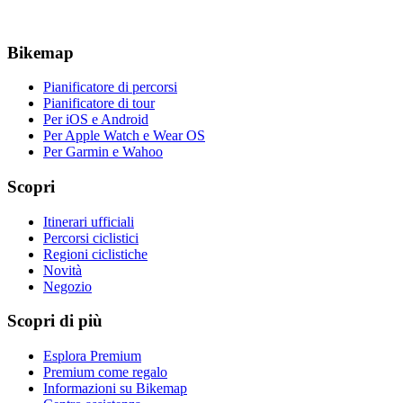
Bikemap
Pianificatore di percorsi
Pianificatore di tour
Per iOS e Android
Per Apple Watch e Wear OS
Per Garmin e Wahoo
Scopri
Itinerari ufficiali
Percorsi ciclistici
Regioni ciclistiche
Novità
Negozio
Scopri di più
Esplora Premium
Premium come regalo
Informazioni su Bikemap