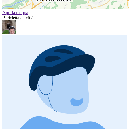
Apri la mappa
Bicicletta da città