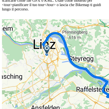
scaricarle come file GPX o KML. Usale come modello per
<tour>pianificare il tuo tour</tour> o lascia che Bikemap ti guidi
lungo il percorso.