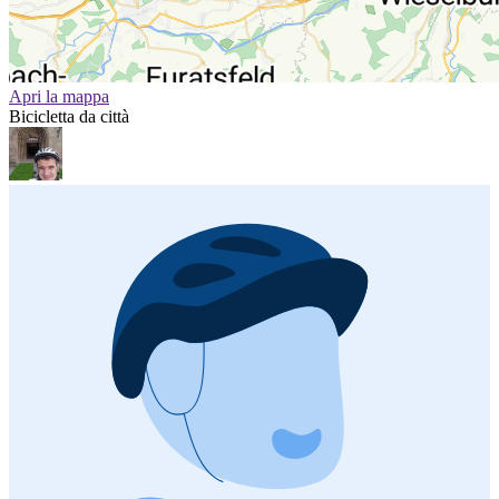
Apri la mappa
Bicicletta da città